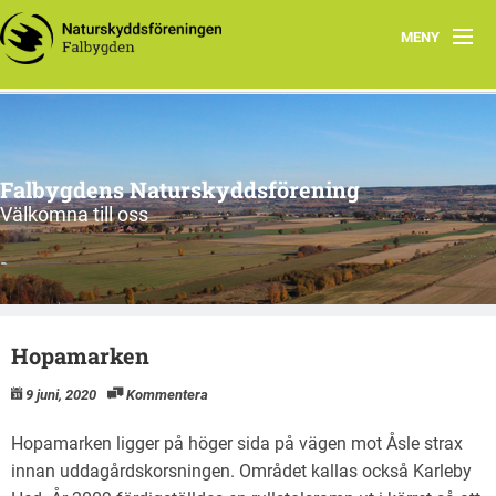
MENY
Program 2026
Slåtter
Falbygdens Naturskyddsförening
Styrelsen
Välkomna till oss
Om oss
Fixa grejer – Falbygden
Hopamarken
Natursköna Falbygden
9 juni, 2020
Kommentera
Hopamarken ligger på höger sida på vägen mot Åsle strax
innan uddagårdskorsningen. Området kallas också Karleby