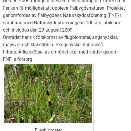
Hed. År 2009 färdigställdes en rullstolsramp ut i kärret så att
fler kan få möjlighet att uppleva Falbygdsnaturen. Projektet
genomfördes av Falbygdens Naturskyddsförening (FNF) i
samband med Naturskyddsföreningens 100-års jubileum
och invigdes den 29 augusti 2009.
Området har rik förekomst av flugblomster, ängsnycklar,
majvivor och klasefibbla. Skogsnyckel har också
hittats. Årlig skötsel av området sker med slåtter genom
FNF: s försorg
Flugblomster