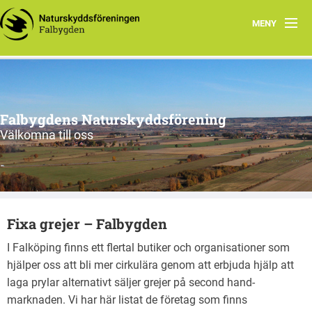
MENY
Program 2026
Slåtter
Falbygdens Naturskyddsförening
Styrelsen
Välkomna till oss
Om oss
Fixa grejer – Falbygden
Fixa grejer – Falbygden
Natursköna Falbygden
I Falköping finns ett flertal butiker och organisationer som
hjälper oss att bli mer cirkulära genom att erbjuda hjälp att
laga prylar alternativt säljer grejer på second hand-
marknaden. Vi har här listat de företag som finns