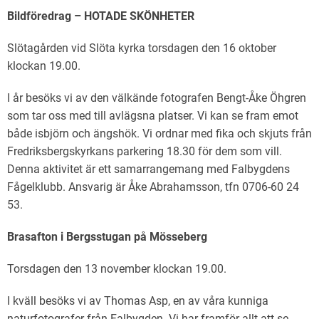
Bildföredrag – HOTADE SKÖNHETER
Slötagården vid Slöta kyrka torsdagen den 16 oktober
klockan 19.00.
I år besöks vi av den välkände fotografen Bengt-Åke Öhgren
som tar oss med till avlägsna platser. Vi kan se fram emot
både isbjörn och ängshök. Vi ordnar med fika och skjuts från
Fredriksbergskyrkans parkering 18.30 för dem som vill.
Denna aktivitet är ett samarrangemang med Falbygdens
Fågelklubb. Ansvarig är Åke Abrahamsson, tfn 0706-60 24
53.
Brasafton i Bergsstugan på Mösseberg
Torsdagen den 13 november klockan 19.00.
I kväll besöks vi av Thomas Asp, en av våra kunniga
naturfotografer från Falbygden. Vi har framför allt att se