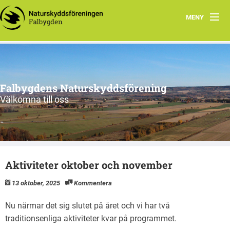
MENY
Program 2026
Slåtter
Falbygdens Naturskyddsförening
Styrelsen
Välkomna till oss
Om oss
Fixa grejer – Falbygden
Aktiviteter oktober och november
Natursköna Falbygden
13 oktober, 2025
Kommentera
Nu närmar det sig slutet på året och vi har två
traditionsenliga aktiviteter kvar på programmet.