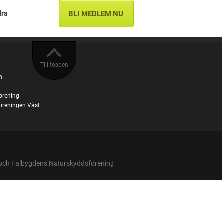
dra
BLI MEDLEM NU
Till toppen
n
örening
öreningen Väst
och Falbygdens Naturskyddsförening