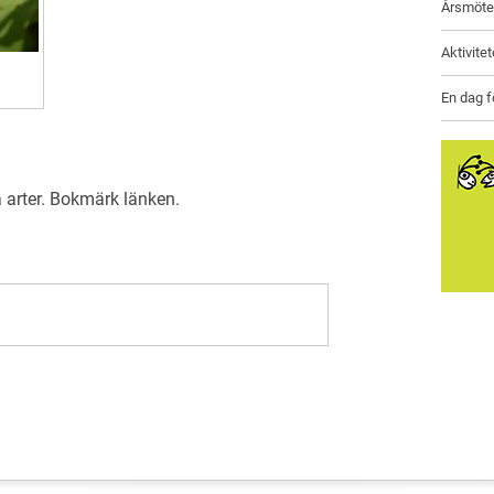
Årsmöte
Aktivite
En dag f
 arter
. Bokmärk
länken
.