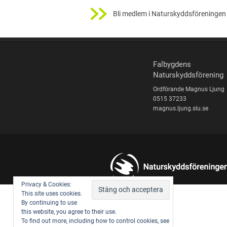
Bli medlem i Naturskyddsföreningen 
Falbygdens
Naturskyddsförening
Ordförande Magnus Ljung
0515 37233
magnus.ljung.slu.se
Privacy & Cookies:
This site uses cookies.
By continuing to use
this website, you agree to their use.
To find out more, including how to control cookies, see