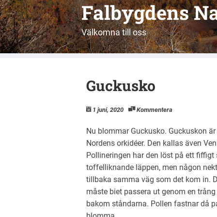
Falbygdens Na
Välkomna till oss
Guckusko
1 juni, 2020
Kommentera
Nu blommar Guckusko. Guckuskon är en
Nordens orkidéer. Den kallas även Ve
Pollineringen har den löst på ett fiffig
toffelliknande läppen, men någon nektar
tillbaka samma väg som det kom in. De
måste biet passera ut genom en trång 
bakom ståndarna. Pollen fastnar då på 
blomma