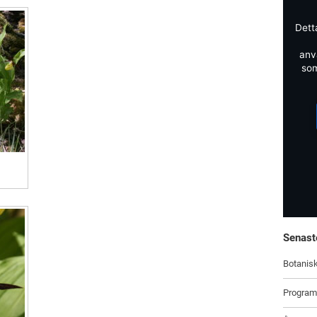
Dett
anv
som
Senast
Botanisk
Program